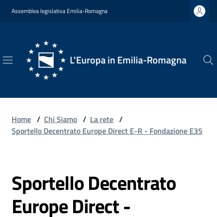
Vai al contenuto
Vai alla navigazione
Vai al footer
Assemblea legislativa Emilia-Romagna
L'Europa in Emilia-Romagna
L'Europa
in
Emilia-
Romagna
Home
/
Chi Siamo
/
La rete
/
Sportello Decentrato Europe Direct E-R - Fondazione E35
Chi
Sportello Decentrato
Siamo
Salta al contenuto
Europe Direct -
Opportunità