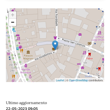
Contatti
+
−
Seguici
su
Leaflet
| ©
OpenStreetMap
contributors
Ultimo aggiornamento
22-05-2023 09:05