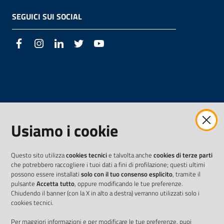
SEGUICI SUI SOCIAL
Facebook
Instagram
LinkedIn
Twitter
Youtube
Usiamo i cookie
Questo sito utilizza
cookies tecnici
e talvolta anche
cookies di terze parti
che potrebbero raccogliere i tuoi dati a fini di profilazione; questi ultimi
possono essere installati
solo con il tuo consenso esplicito
, tramite il
pulsante
Accetta tutto
, oppure modificando le tue preferenze.
Chiudendo il banner (con la X in alto a destra) verranno utilizzati solo i
cookies tecnici.
Per maggiori informazioni e per modificare le tue preferenze, puoi