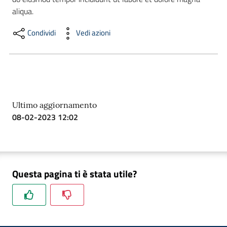
aliqua.
Condividi
Vedi azioni
Formazione
Notizie
ed
eventi
Ultimo aggiornamento
08-02-2023 12:02
Partecipazione
Questa pagina ti è stata utile?
Approfondimenti