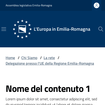
Vai al contenuto
Vai alla navigazione
Vai al footer
Assemblea legislativa Emilia-Romagna
L'Europa in Emilia-Romagna
L'Europa
in
Emilia-
Romagna
Home
/
Chi Siamo
/
La rete
/
Delegazione presso l’UE della Regione Emilia-Romagna
Chi
Nome del contenuto 1
Siamo
Salta al contenuto
Lorem ipsum dolor sit amet, consectetur adipiscing elit, sed 
Opportunità
do eiusmod tempor incididunt ut labore et dolore magna 