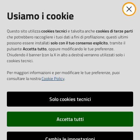
Usiamo i cookie
Questo sito utilizza
cookies tecnici
e talvolta anche
cookies di terze parti
che potrebbero raccogliere i tuoi dati a fini di profilazione; questi ultimi
possono essere installati
solo con il tuo consenso esplicito
, tramite il
pulsante
Accetta tutto
, oppure modificando le tue preferenze.
Chiudendo il banner (con la X in alto a destra) verranno utilizzati solo i
cookies tecnici.
Per maggiori informazioni e per modificare le tue preferenze, puoi
consultare la nostra
Cookie Policy
.
Solo cookies tecnici
Vai alla pagina
Accetta tutti
Cookie Policy
Privacy policy
Cambia le impostazioni